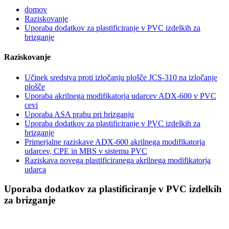
domov
Raziskovanje
Uporaba dodatkov za plastificiranje v PVC izdelkih za
brizganje
Raziskovanje
Učinek sredstva proti izločanju plošče JCS-310 na izločanje
plošče
Uporaba akrilnega modifikatorja udarcev ADX-600 v PVC
cevi
Uporaba ASA prahu pri brizganju
Uporaba dodatkov za plastificiranje v PVC izdelkih za
brizganje
Primerjalne raziskave ADX-600 akrilnega modifikatorja
udarcev, CPE in MBS v sistemu PVC
Raziskava novega plastificiranega akrilnega modifikatorja
udarca
Uporaba dodatkov za plastificiranje v PVC izdelkih
za brizganje