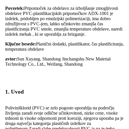
Povzetek:
Pripomoček za obdelavo za izboljšanje zmogljivosti
obdelave PVC-plastifikacijskih pripomočkov ADX-1001 je
izdelek, pridobljen po emulzijski polimerizaciji, ima dobro
združljivost s PVC-jem, lahko učinkovito zmanjša čas
plastificiranja PVC smole, zmanjša temperaturo obdelave, naredi
izdelek mehak , ki se uporablja za brizganje.
Ključne besede:
Plastični dodatki, plastifikator, čas plastificiranja,
temperatura obdelave
avtor:
Sun Xuyang, Shandong Jinchangshu New Material
Technology Co., Ltd., Weifang, Shandong
1. Uvod
Polivinilklorid (PVC) se zelo pogosto uporablja na področju
življenja zaradi svoje odlične učinkovitosti, nizke cene, visoke
trdnosti in visoke odpornosti proti koroziji, njegova uporaba pa je
druga največja kategorija plastičnih izdelkov za
polietilenom.Zaradi slabe predelovalnosti PVC-ja pa je treba