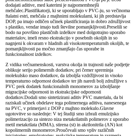
dodajati aditive, med katerimi je najpomembnejši
mehčalec.Plastifikatorji, ki se uporabljajo v PVC-ju, so večinoma
ftalatni estri, mehčala z majhnimi molekulami, ki jih predstavlja
DOP, pa imajo odličen učinek plastificiranja in dobro združljivost
s plastiko, vendar imajo tudi številne pomanjkljivosti.Preselili se
bodo na površino plastičnih izdelkov med dolgotrajno uporabo
materialov, imeli resno ekstrakcijo v posebnih okoljih in so
nagnjeni k okvaram v hladnih ali visokotemperaturnih okoljih, te
pomanjkljivosti pa močno zmanjšajo čas uporabe in
funkcionalnost izdelkov.
Z vidika večnamenskosti, varstva okolja in trajnosti naše podjetje
oblikuje serijo polimernih dodatkov, pri čemer spreminja
molekulsko maso dodatkov, da izboljša vzdržljivost in visoko
temperaturno odpornost dodatkov ter jih naredi bolj združljive s
PVC prek dodatek funkcionalnih monomerov za izboljšanje
migracijske odpornosti in ekstrakcijske odpornosti
dodatkov.Dodali smo sintetizirani aditiv PVC materialu, da bi
raziskali učinek obdelave tega polimernega aditiva, nanesenega
na PVC, v primerjavi z DOP z majhno molekulo.Glavne
ugotovitve so naslednje: V tej študiji smo izbrali emulzijsko
polimerizacijo za sintezo niza metakrilatnih polimerov z uporabo
metil metakrilata (MMA), stirena (st) in akrilonitrila (AN) kot
kopolimernih monomerov.Proučevali smo vpliv različnih
iniciatorjev, emulgatorjev, reakcijske temperature in razmerja