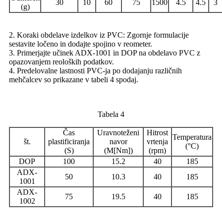
30
10
60
75
1500
4.5
4.5
3
(g)
2. Koraki obdelave izdelkov iz PVC: Zgornje formulacije
sestavite ločeno in dodajte spojino v reometer.
3. Primerjajte učinek ADX-1001 in DOP na obdelavo PVC z
opazovanjem reoloških podatkov.
4. Predelovalne lastnosti PVC-ja po dodajanju različnih
mehčalcev so prikazane v tabeli 4 spodaj.
Tabela 4
Čas
Uravnoteženi
Hitrost
Temperatura
št.
plastificiranja
navor
vrtenja
(°C)
(S)
(M[Nm])
(rpm)
DOP
100
15.2
40
185
ADX-
50
10.3
40
185
1001
ADX-
75
19.5
40
185
1002