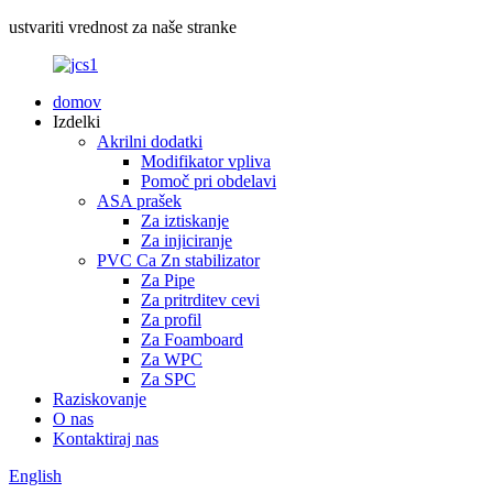
ustvariti vrednost za naše stranke
domov
Izdelki
Akrilni dodatki
Modifikator vpliva
Pomoč pri obdelavi
ASA prašek
Za iztiskanje
Za injiciranje
PVC Ca Zn stabilizator
Za Pipe
Za pritrditev cevi
Za profil
Za Foamboard
Za WPC
Za SPC
Raziskovanje
O nas
Kontaktiraj nas
English